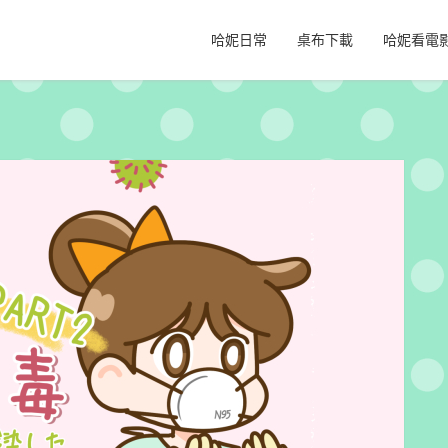
哈妮日常
桌布下載
哈妮看電