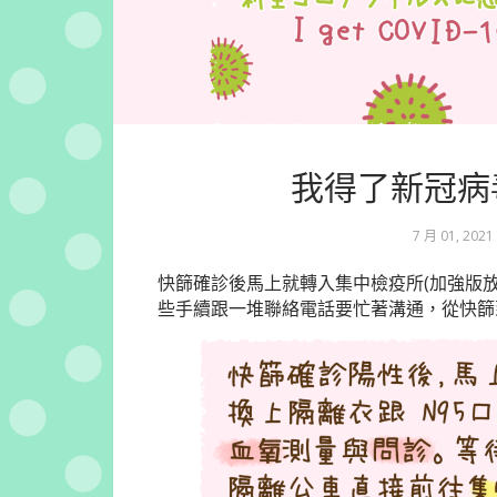
我得了新冠病毒Co
7 月 01, 2021
快篩確診後馬上就轉入集中檢疫所(加強版
些手續跟一堆聯絡電話要忙著溝通，從快篩