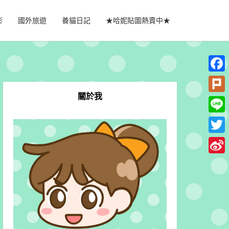
影
國外旅遊
養貓日記
★哈妮貼圖熱賣中★
Faceb
關於我
Plurk
Line
Twitte
Sina
Weib