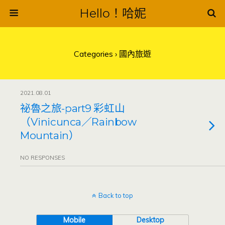
Hello！哈妮
Categories ›
國內旅遊
2021.08.01
祕魯之旅-part9 彩虹山
（Vinicunca／Rainbow
Mountain）
NO RESPONSES
Back to top
Mobile
Desktop