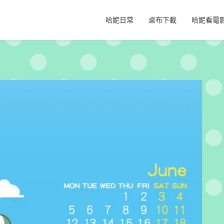
哈妮日常
桌布下載
哈妮看電