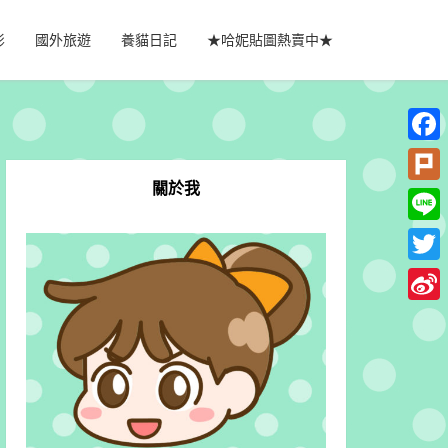
影
國外旅遊
養貓日記
★哈妮貼圖熱賣中★
Faceb
關於我
Plurk
Line
Twitte
Sina
Weib