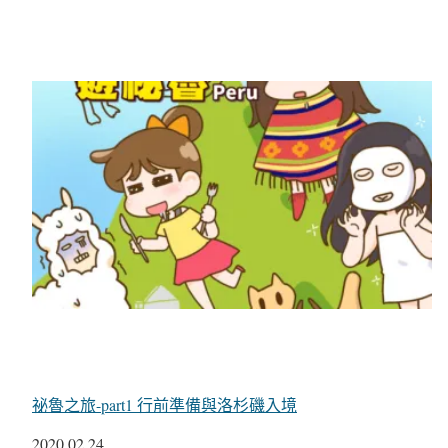
祕魯之旅-part1 行前準備與洛杉磯入境
日期
2020.02.24