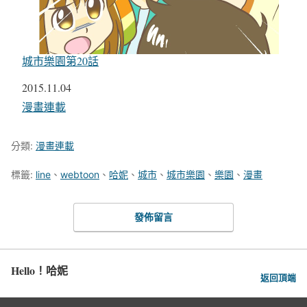
城市樂園第20話
日期
2015.11.04
關於
漫畫連載
分類:
漫畫連載
標籤:
line
、
webtoon
、
哈妮
、
城市
、
城市樂園
、
樂園
、
漫畫
發佈留言
Hello！哈妮
返回頂端