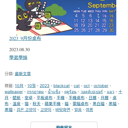
2023_9月份桌布
日期
2023.08.30
關於
學弟學妹
分類:
最新文章
標籤:
10月
、
10월
、
2023
、
blackcat
、
cat
、
oct
、
october
、
wallpaper
、
กรกฎาคม
、
น้ำแข็ง
、
ฤดูร้อน
、
วอลล์เปเปอร์
、
แมว
、
十
月
、
壁紙
、
安卓
、
平板桌布
、
手機
、
手機桌布
、
日曆
、
月曆
、
桌
布
、
溫泉
、
猫
、
秋天
、
蘋果手機
、
貓
、
電腦桌布
、
黑白貓
、
黑貓
、
黒猫
、
검은 고양이
、
고양이
、
바탕화면
、
얼음
、
여름
發佈留言