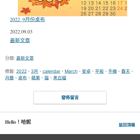
2022_9月份桌布
日期
2022.09.03
關於
最新文章
分類:
最新文章
標籤:
2022
、
3月
、
calendar
、
March
、
安卓
、
平板
、
手機
、
春天
、
月曆
、
桌布
、
蘋果
、
貓
、
黑白貓
發佈留言
Hello！哈妮
返回頂端