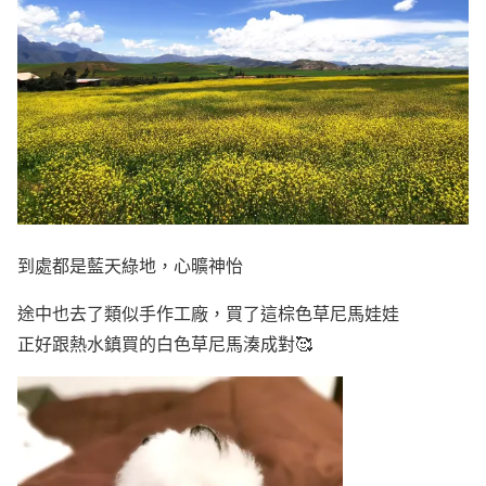
到處都是藍天綠地，心曠神怡
途中也去了類似手作工廠，買了這棕色草尼馬娃娃
正好跟熱水鎮買的白色草尼馬湊成對🥰