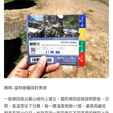
媽啊~當時被曬得好黑😨
一般梯田是沿著山坡向上建立，圓形梯田卻是按照節氣、日
照、氣溫等往下分層，每一層溫度相差0.5度，最高與最低
相差有到30公尺，
也就是說一年四季在不同高度的梯田上就