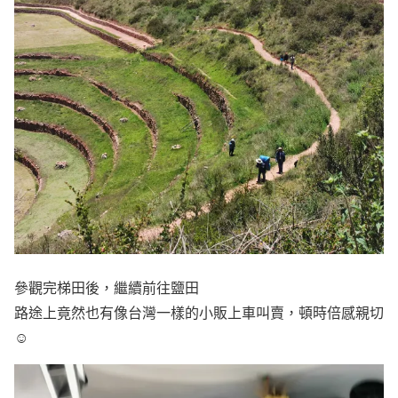
參觀完梯田後，繼續前往鹽田
路途上竟然也有像台灣一樣的小販上車叫賣，頓時倍感親切
☺️