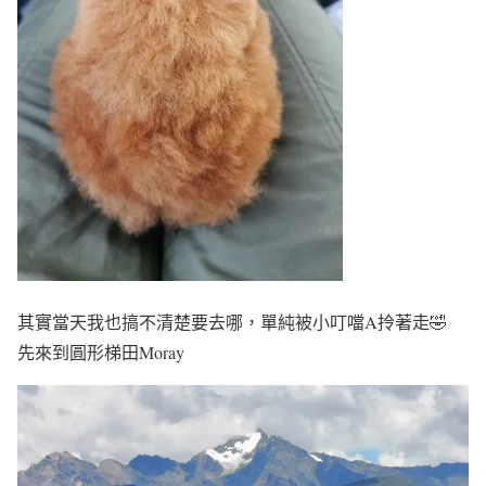
其實當天我也搞不清楚要去哪，單純被小叮噹A拎著走🤣
先來到圓形梯田Moray