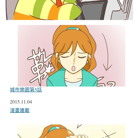
城市樂園第5話
日期
2015.11.04
關於
漫畫連載