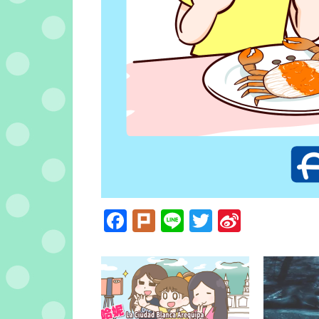
Facebook
Plurk
Line
Twitter
Sina
Weibo