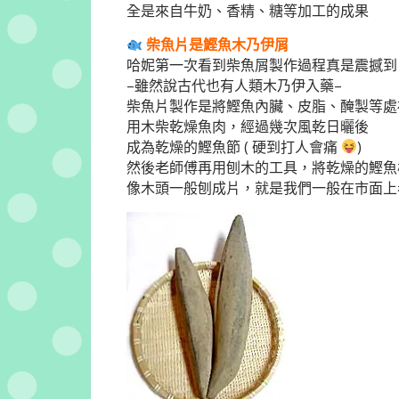
全是來自牛奶、香精、糖等加工的成果
柴魚片是鰹魚木乃伊屑
哈妮第一次看到柴魚屑製作過程真是震撼到
–雖然說古代也有人類木乃伊入藥–
柴魚片製作是將鰹魚內臟、皮脂、醃製等處
用木柴乾燥魚肉，經過幾次風乾日曬後
成為乾燥的鰹魚節 ( 硬到打人會痛
)
然後老師傅再用刨木的工具，將乾燥的鰹魚
像木頭一般刨成片，就是我們一般在市面上