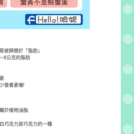
是被歸類於「脂肪」
~8公克的脂肪
素
少營養素喔!
屬於植物油脂
白巧克力是巧克力的一種