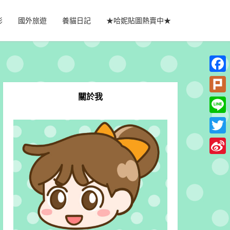
影
國外旅遊
養貓日記
★哈妮貼圖熱賣中★
Faceb
關於我
Plurk
Line
Twitte
Sina
Weib