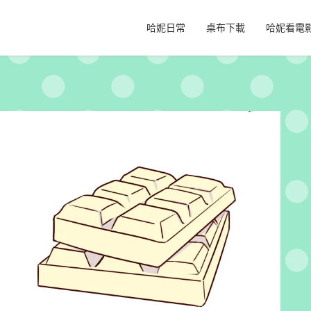
哈妮日常
桌布下載
哈妮看電