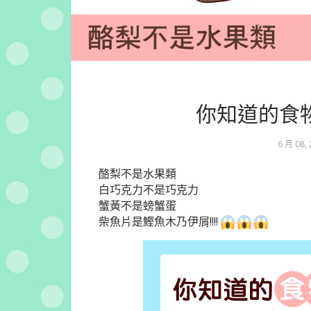
你知道的食
6 月 08,
酪梨不是水果類
白巧克力不是巧克力
蟹黃不是螃蟹蛋
柴魚片是鰹魚木乃伊屑!!!!