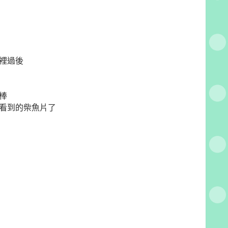
裡過後
棒
看到的柴魚片了