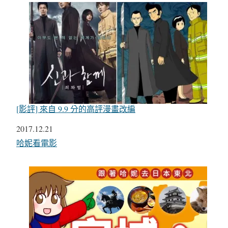
[影評] 來自 9.9 分的高評漫畫改編
日期
2017.12.21
關於
哈妮看電影