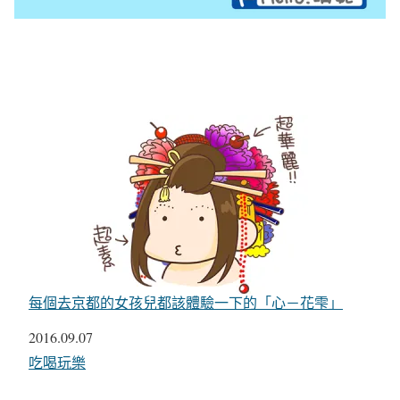
每個去京都的女孩兒都該體驗一下的「心－花雫」
日期
2016.09.07
關於
吃喝玩樂