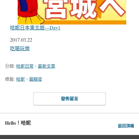
哈妮日本東北遊—Day1
日期
2017.03.22
關於
吃喝玩樂
分類:
哈妮日常
、
最新文章
標籤:
哈妮
、
磨腳皮
發佈留言
Hello！哈妮
返回頂端