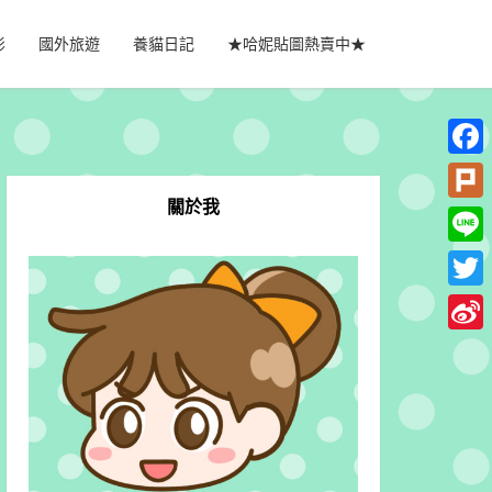
影
國外旅遊
養貓日記
★哈妮貼圖熱賣中★
Faceb
關於我
Plurk
Line
Twitte
Sina
Weib