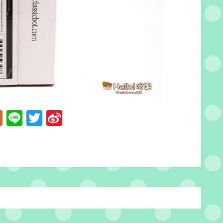
acebook
Plurk
Line
Twitter
Sina
Weibo