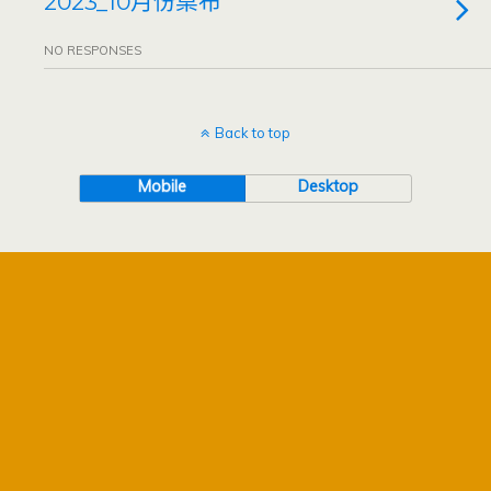
2023_10月份桌布
NO RESPONSES
Back to top
Mobile
Desktop