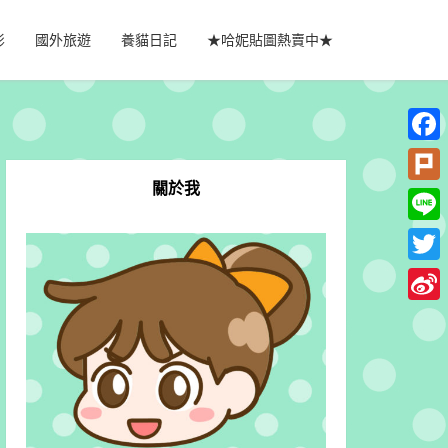
影
國外旅遊
養貓日記
★哈妮貼圖熱賣中★
Faceb
關於我
Plurk
Line
Twitte
Sina
Weib