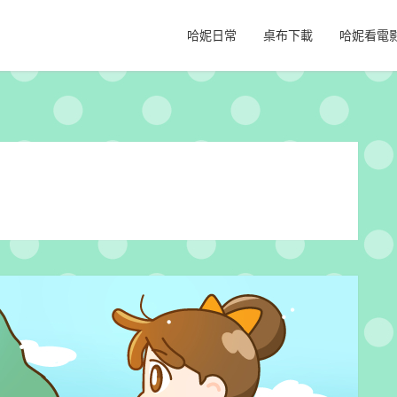
哈妮日常
桌布下載
哈妮看電