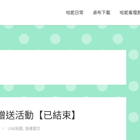
哈妮日常
桌布下載
哈妮看電
圖贈送活動【已結束】
/
LINE貼圖
,
臉書圖文