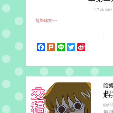
3 月 28, 2017
這邊購買~~
Facebook
Plurk
Line
Twitter
Sina
Weibo