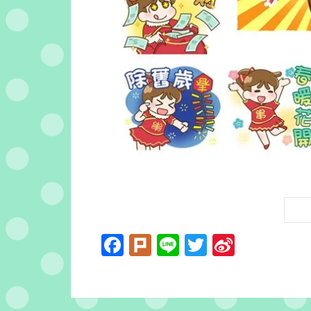
Facebook
Plurk
Line
Twitter
Sina
Weibo