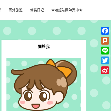
影
國外旅遊
養貓日記
★哈妮貼圖熱賣中★
Faceb
關於我
Plurk
Line
Twitte
Sina
Weib