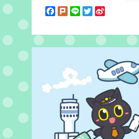
Facebook
Plurk
Line
Twitter
Sina
Weibo