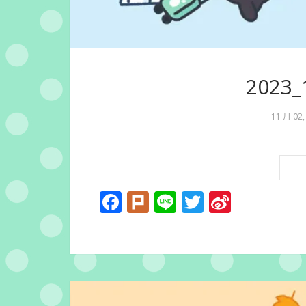
2023
11 月 02,
Facebook
Plurk
Line
Twitter
Sina
Weibo