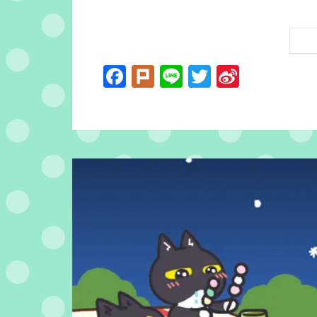
Facebook
Plurk
Line
Twitter
Sina
Weibo