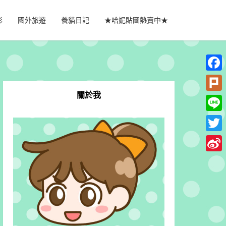
影
國外旅遊
養貓日記
★哈妮貼圖熱賣中★
Faceb
關於我
Plurk
Line
Twitte
Sina
Weib