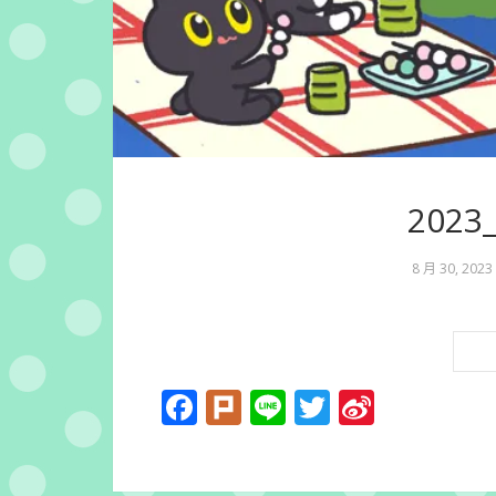
202
8 月 30, 2023
Facebook
Plurk
Line
Twitter
Sina
Weibo