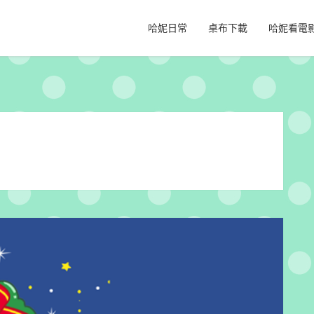
哈妮日常
桌布下載
哈妮看電