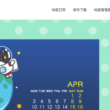
哈妮日常
桌布下載
哈妮看電