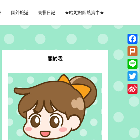
影
國外旅遊
養貓日記
★哈妮貼圖熱賣中★
Faceb
關於我
Plurk
Line
Twitte
Sina
Weib