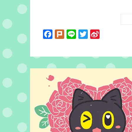
Facebook
Plurk
Line
Twitter
Sina
Weibo