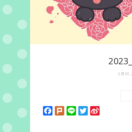
202
2 月 01,
Facebook
Plurk
Line
Twitter
Sina
Weibo