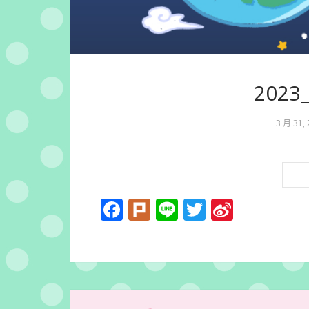
202
3 月 31,
Facebook
Plurk
Line
Twitter
Sina
Weibo