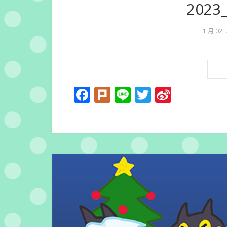
202
1 月 02,
Facebook
Plurk
Line
Twitter
Sina
Weibo