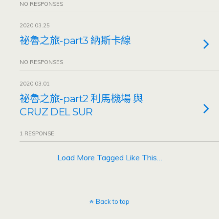
NO RESPONSES
2020.03.25
祕魯之旅-part3 納斯卡線
NO RESPONSES
2020.03.01
祕魯之旅-part2 利馬機場 與
CRUZ DEL SUR
1 RESPONSE
Load More Tagged Like This…
Back to top