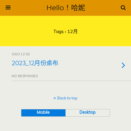
Hello！哈妮
Tags › 12月
2023.12.02
2023_12月份桌布
NO RESPONSES
Back to top
Mobile
Desktop