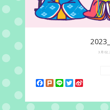
202
3 月 02,
Facebook
Plurk
Line
Twitter
Sina
Weibo