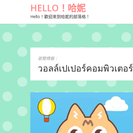
HELLO！哈妮
Hello！歡迎來到哈妮的部落格！
瀏覽標籤：
วอลล์เปเปอร์คอมพิวเตอร์