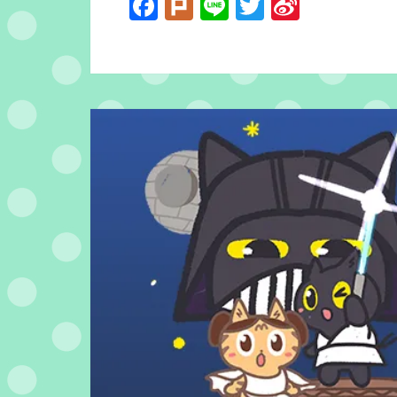
Facebook
Plurk
Line
Twitter
Sina
Weibo