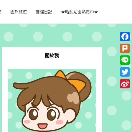
影
國外旅遊
養貓日記
★哈妮貼圖熱賣中★
Faceb
關於我
Plurk
Line
Twitte
Sina
Weib