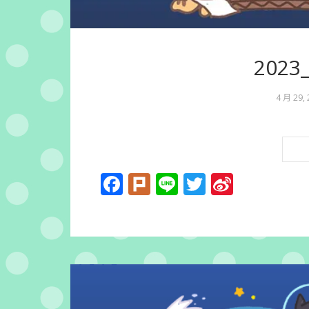
202
4 月 29,
Facebook
Plurk
Line
Twitter
Sina
Weibo