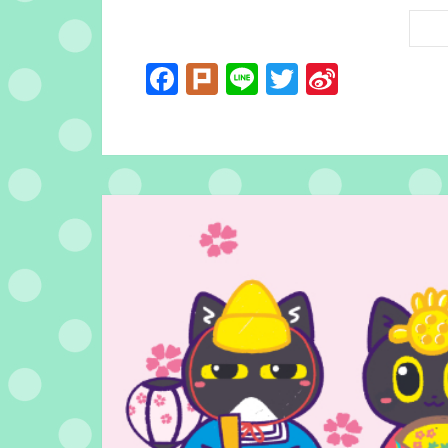
Facebook
Plurk
Line
Twitter
Sina
Weibo