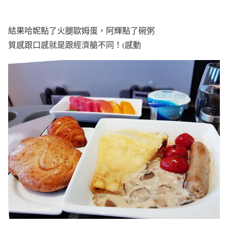
結果哈妮點了火腿歐姆蛋，阿輝點了碗粥
質感跟口感就是跟經濟艙不同！(感動