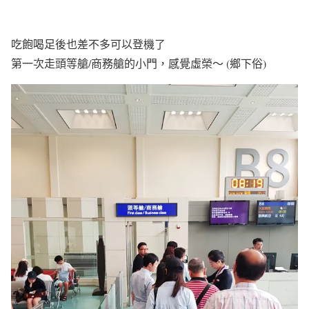
吃飽喝足後也差不多可以登機了
第一次走頭等艙/商務艙的小門，感覺虛榮～ (鄉下俗)