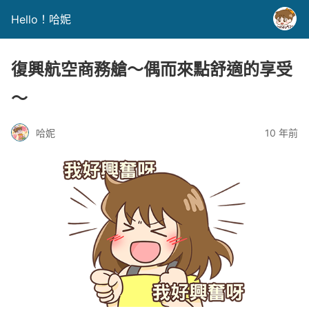
Hello！哈妮
復興航空商務艙～偶而來點舒適的享受
～
哈妮
10 年前