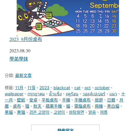
2023_9月份桌布
日期
2023.08.30
關於
學弟學妹
分類:
最新文章
標籤:
11月
、
11월
、
2023
、
blackcat
、
cat
、
oct
、
october
、
wallpaper
、
กรกฎาคม
、
น้ำแข็ง
、
ฤดูร้อน
、
วอลล์เปเปอร์
、
แมว
、
十
一月
、
壁紙
、
安卓
、
平板桌布
、
手機
、
手機桌布
、
旅遊
、
日曆
、
月
曆
、
桌布
、
猫
、
秋天
、
蘋果手機
、
貓
、
電腦桌布
、
飛機
、
黑白貓
、
黑貓
、
黒猫
、
검은 고양이
、
고양이
、
바탕화면
、
얼음
、
여름
發佈留言