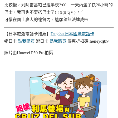
比較慢，到阿雷基帕已經半夜2:00…一天內坐了快20小時的
巴士，我再也不要搭巴士了!!! (PД`q。)·。’゜
可惜在國土廣大的祕魯內，這願望無法達成🤣
【日本旅遊電話卡推薦】
Daijobu 日本國際電話卡
honeydjb9
暢日卡
點我購買
遊日卡
點我購買
優惠折扣碼
照片由Huawei P30 Pro拍攝