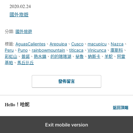
日期
2020.02.24
關於
國外旅遊
分類:
國外旅遊
標籤:
AguasCalientes
、
Arequipa
、
Cusco
、
macupicu
、
Nazca
、
Peru
、
Puno
、
rainbowmountain
、
titicaca
、
Vinicunca
、
庫斯科
、
彩虹山
、
普諾
、
熱水鎮
、
的的喀喀湖
、
祕魯
、
納斯卡
、
羊駝
、
阿雷
基帕
、
馬丘比丘
發佈留言
Hello！哈妮
返回頂端
Exit mobile version