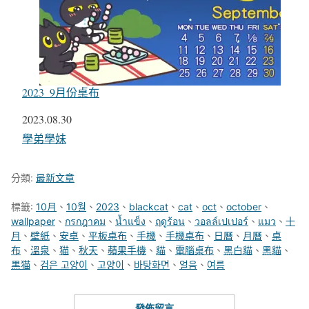
2023_9月份桌布
日期
2023.08.30
關於
學弟學妹
分類:
最新文章
標籤:
10月
、
10월
、
2023
、
blackcat
、
cat
、
oct
、
october
、
wallpaper
、
กรกฎาคม
、
น้ำแข็ง
、
ฤดูร้อน
、
วอลล์เปเปอร์
、
แมว
、
十
月
、
壁紙
、
安卓
、
平板桌布
、
手機
、
手機桌布
、
日曆
、
月曆
、
桌
布
、
溫泉
、
猫
、
秋天
、
蘋果手機
、
貓
、
電腦桌布
、
黑白貓
、
黑貓
、
黒猫
、
검은 고양이
、
고양이
、
바탕화면
、
얼음
、
여름
發佈留言