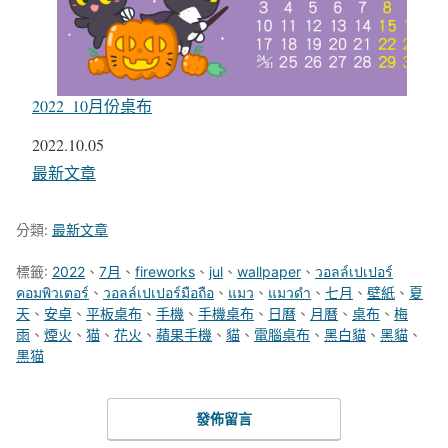
2022_10月份桌布
日期
2022.10.05
關於
最新文章
分類:
最新文章
標籤:
2022
、
7月
、
fireworks
、
jul
、
wallpaper
、
วอลล์เปเปอร์
คอมพิวเตอร์
、
วอลล์เปเปอร์มือถือ
、
แมว
、
แมวดำ
、
七月
、
壁紙
、
夏
天
、
安卓
、
平板桌布
、
手機
、
手機桌布
、
日曆
、
月曆
、
桌布
、
梅
雨
、
煙火
、
猫
、
花火
、
蘋果手機
、
貓
、
電腦桌布
、
黑白貓
、
黑貓
、
黒猫
發佈留言